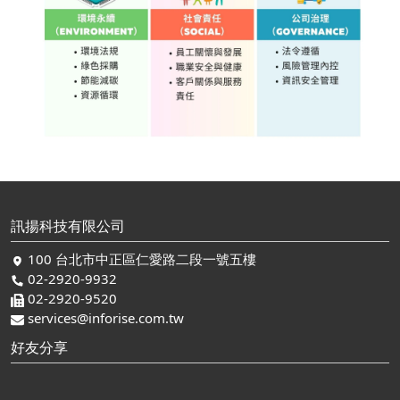
訊揚科技有限公司
100 台北市中正區仁愛路二段一號五樓
02-2920-9932
02-2920-9520
services@inforise.com.tw
好友分享