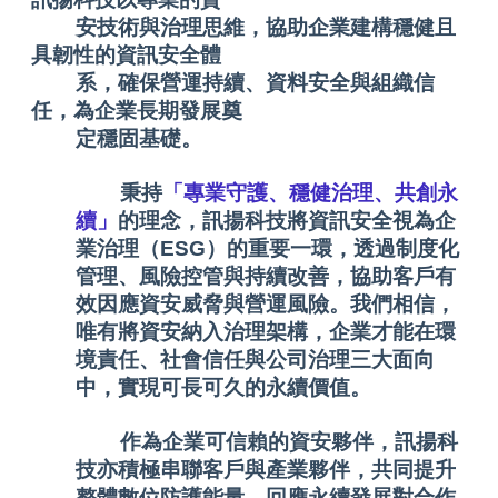
安技術與治理
思維，協助企業建構穩健且
具韌性的資訊安全體
系，確保營運持續、
資料安全與組織信
任，為企業長期發展奠
定穩固基礎。
秉持
「專業守護、穩健治理、共創永
續」
的理念，訊揚科技將資訊安全視為企
業治理（ESG）的重要一環，透過制度化
管理、風險控管與持續改善，協助客戶有
效因應資安威脅與營運風險。我們相信，
唯有將資安納入治理架構，企業才能在環
境責任、社會信任與公司治理三大面向
中，實現可長可久的永續價值。
作為企業可信賴的資安夥伴，訊揚科
技亦積極串聯客戶與產業夥伴，共同提升
整體數位防護能量，回應永續發展對合作