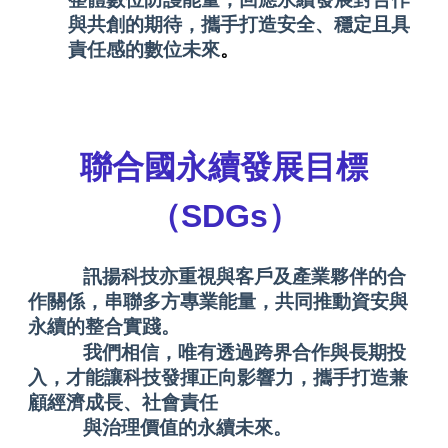
與共創的期待，攜手打造安全、穩定且具
責任感的數位未來
。
聯合國永續發展目標
（SDGs）
訊揚科技亦重視與客戶及產業夥伴的合
作關係，串聯多方專業能量，共同推動資安與
永續的整合實踐。
我們相信，唯有透過跨界合作與長期投
入，才能讓科技發揮正向影響力，攜手打造兼
顧經濟成長、社會責任
與
治理價值的永續未來。