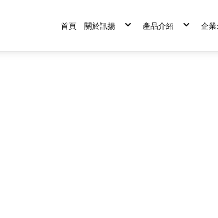
首頁
關於訊揚
產品介紹
企業
公司簡介
資安檢測服務
資安新訊
政府共同供應契約
服務據點