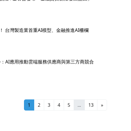
禦之年！ 台灣製造業首重AI模型、金融推進AI柵欄
安全趨勢：AI應用推動雲端服務供應商與第三方商競合
1
2
3
4
5
...
13
»