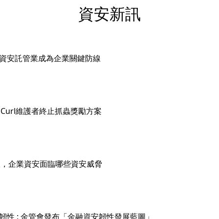
資安新訊
來臨，資安託管業成為企業關鍵防線
氾濫 Curl維護者終止抓蟲獎勵方案
網域權限，企業資安面臨哪些資安威脅
向主動韌性 : 金管會發布「金融資安韌性發展藍圖」