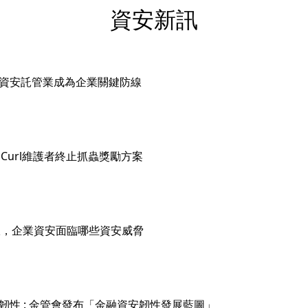
資安新訊
來臨，資安託管業成為企業關鍵防線
氾濫 Curl維護者終止抓蟲獎勵方案
網域權限，企業資安面臨哪些資安威脅
向主動韌性 : 金管會發布「金融資安韌性發展藍圖」