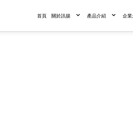
首頁
關於訊揚
產品介紹
企業
公司簡介
資安檢測服務
資安新訊
政府共同供應契約
服務據點