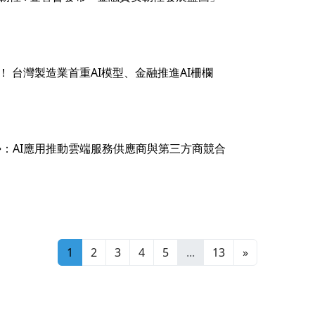
禦之年！ 台灣製造業首重AI模型、金融推進AI柵欄
安全趨勢：AI應用推動雲端服務供應商與第三方商競合
1
2
3
4
5
...
13
»